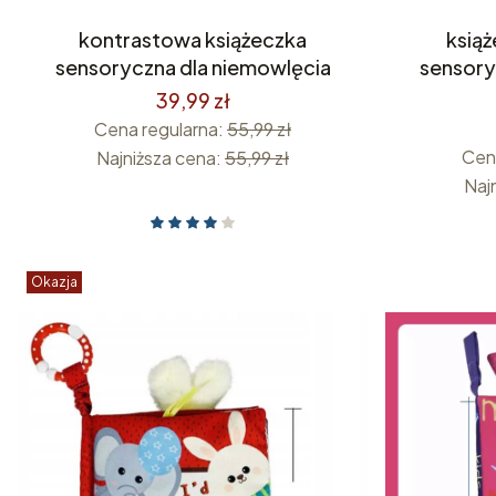
kontrastowa książeczka
ksią
sensoryczna dla niemowlęcia
sensory
39,99 zł
Cena regularna:
55,99 zł
Cen
Najniższa cena:
55,99 zł
Naj
Okazja