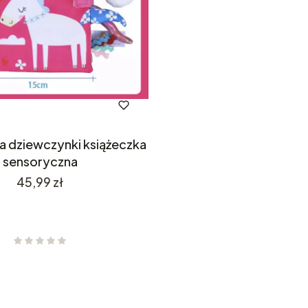
a dziewczynki książeczka
sensoryczna
Cena
45,99 zł