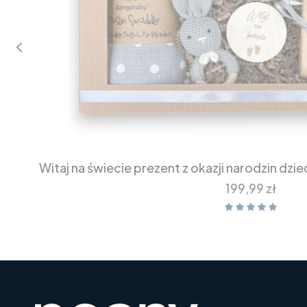
Witaj na świecie prezent z okazji narodzin d
Cena
199,99 zł