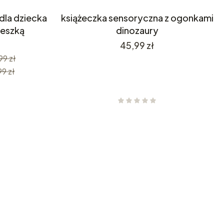
dla dziecka
książeczka sensoryczna z ogonkami
ieszką
dinozaury
Cena
45,99 zł
99 zł
9 zł