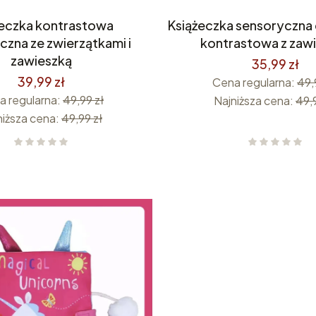
żeczka kontrastowa
Książeczka sensoryczna 
czna ze zwierzątkami i
kontrastowa z zaw
zawieszką
35,99 zł
39,99 zł
Cena regularna:
49,
a regularna:
49,99 zł
Najniższa cena:
49,9
niższa cena:
49,99 zł