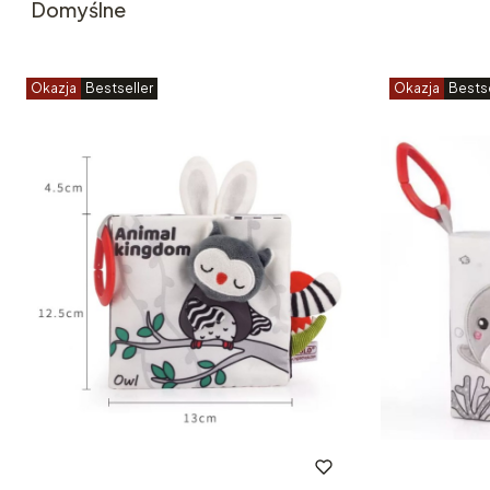
Domyślne
Okazja
Bestseller
Okazja
Bestse