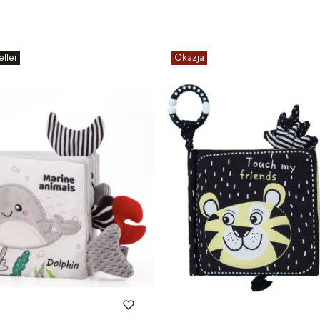
ller
Okazja